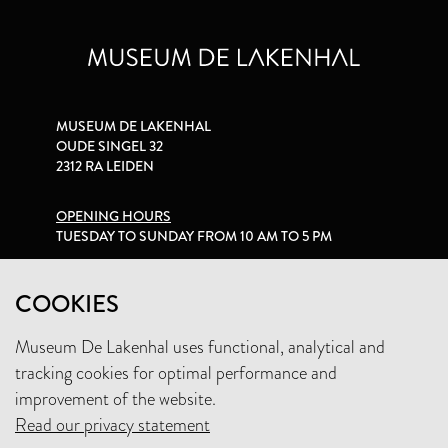
MUSEUM DE LAKENHAL
OUDE SINGEL 32
2312 RA LEIDEN
OPENING HOURS
TUESDAY TO SUNDAY FROM 10 AM TO 5 PM
PRIVACY STATEMENT
COOKIES
Museum De Lakenhal uses functional, analytical and
+31 (0)71 5165360
tracking cookies for optimal performance and
INFO@LAKENHAL.NL
improvement of the website.
Read our privacy statement
SUPPORT THE MUSEUM