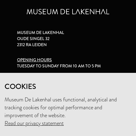
MUSEUM DE LAKENHAL
OUDE SINGEL 32
2312 RA LEIDEN
OPENING HOURS
TUESDAY TO SUNDAY FROM 10 AM TO 5 PM
PRIVACY STATEMENT
COOKIES
Museum De Lakenhal uses functional, analytical and
+31 (0)71 5165360
tracking cookies for optimal performance and
INFO@LAKENHAL.NL
improvement of the website.
Read our privacy statement
SUPPORT THE MUSEUM