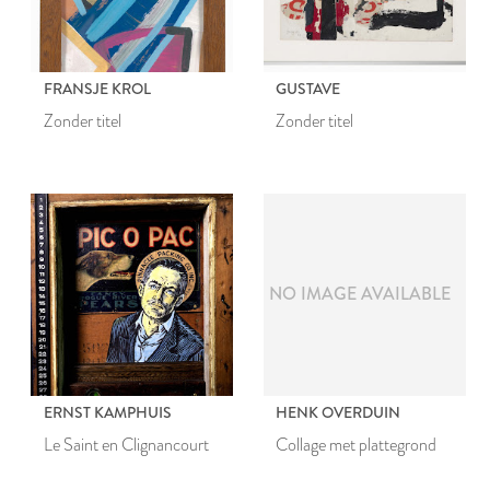
FRANSJE KROL
GUSTAVE
Zonder titel
Zonder titel
NO IMAGE AVAILABLE
ERNST KAMPHUIS
HENK OVERDUIN
Le Saint en Clignancourt
Collage met plattegrond