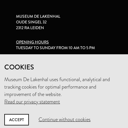
MUSEUM DE LAKENHAL
OUDE SINGEL 32
2312 RA LEIDEN
OPENING HOURS
TUESDAY TO SUNDAY FROM 10 AM TO 5 PM
PRIVACY STATEMENT
COOKIES
Museum De Lakenhal uses functional, analytical and
+31 (0)71 5165360
tracking cookies for optimal performance and
INFO@LAKENHAL.NL
improvement of the website.
Read our privacy statement
SUPPORT THE MUSEUM
Continue without cookies
ACCEPT
NEWSLETTER