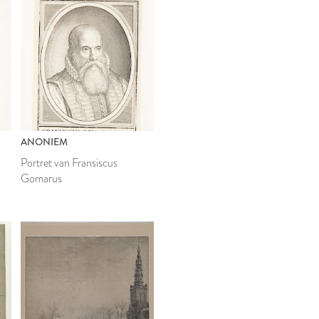
ANONIEM
Portret van Fransiscus
Gomarus