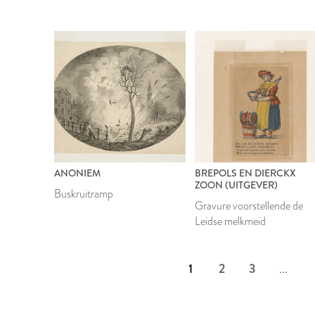
ANONIEM
BREPOLS EN DIERCKX
ZOON (UITGEVER)
Buskruitramp
Gravure voorstellende de
Leidse melkmeid
1
2
3
...