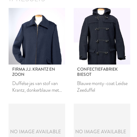
FIRMA J.J. KRANTZ EN
CONFECTIEFABRIEK
ZOON
BIESOT
Duffelse jas van stof van
Blauwe monty-coat Leidse
Krantz, donkerblauw met
Zeeduffel
rits
NO IMAGE AVAILABLE
NO IMAGE AVAILABLE