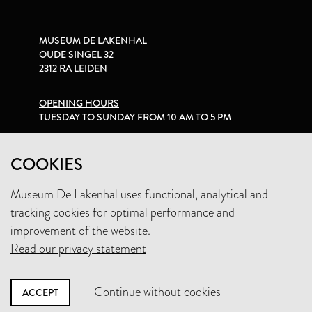
MUSEUM DE LAKENHAL
OUDE SINGEL 32
2312 RA LEIDEN
OPENING HOURS
TUESDAY TO SUNDAY FROM 10 AM TO 5 PM
PRIVACY STATEMENT
COOKIES
Museum De Lakenhal uses functional, analytical and
+31 (0)71 5165360
tracking cookies for optimal performance and
INFO@LAKENHAL.NL
improvement of the website.
Read our privacy statement
SUPPORT THE MUSEUM
Continue without cookies
ACCEPT
NEWSLETTER