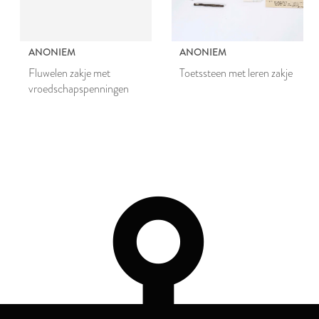
ANONIEM
ANONIEM
Fluwelen zakje met
Toetssteen met leren zakje
vroedschapspenningen