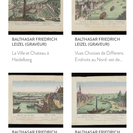
BALTHASAR FRIEDRICH
BALTHASAR FRIEDRICH
LEIZEL (GRAVEUR)
LEIZEL (GRAVEUR)
La Ville et Chateau à
Vues Choisies de Differens
Heidelberg
Endroits au Nord-est de
l'Elbe
BALTHASAR FRIEDRICH
BALTHASAR FRIEDRICH