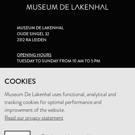
MUSEUM DE LAKENHAL
OUDE SINGEL 32
2312 RA LEIDEN
OPENING HOURS
TUESDAY TO SUNDAY FROM 10 AM TO 5 PM
PRIVACY STATEMENT
COOKIES
Museum De Lakenhal uses functional, analytical and
+31 (0)71 5165360
tracking cookies for optimal performance and
INFO@LAKENHAL.NL
improvement of the website.
Read our privacy statement
SUPPORT THE MUSEUM