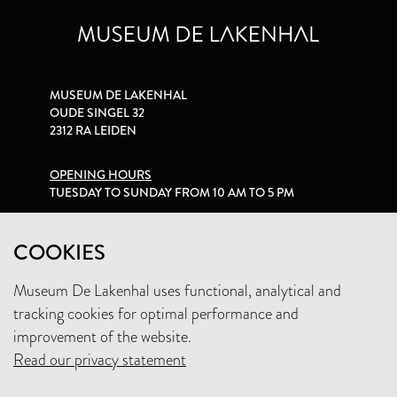
MUSEUM DE LAKENHAL
OUDE SINGEL 32
2312 RA LEIDEN
OPENING HOURS
TUESDAY TO SUNDAY FROM 10 AM TO 5 PM
PRIVACY STATEMENT
COOKIES
Museum De Lakenhal uses functional, analytical and
+31 (0)71 5165360
tracking cookies for optimal performance and
INFO@LAKENHAL.NL
improvement of the website.
Read our privacy statement
SUPPORT THE MUSEUM