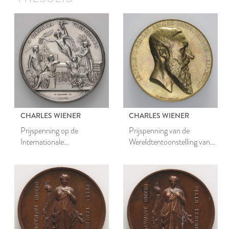
CHARLES WIENER
CHARLES WIENER
Prijspenning op de
Prijspenning van de
Internationale
Wereldtentoonstelling van
Tentoonstelling 1865 te
1885 te Antwerpen
Porto voor de firma
Scheltema