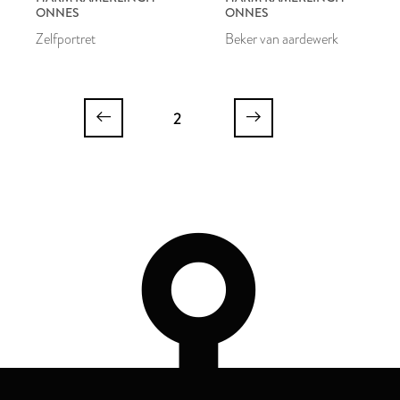
ONNES
ONNES
Zelfportret
Beker van aardewerk
2