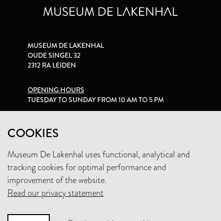
MUSEUM DE LAKENHAL
OUDE SINGEL 32
2312 RA LEIDEN
OPENING HOURS
TUESDAY TO SUNDAY FROM 10 AM TO 5 PM
PRIVACY STATEMENT
COOKIES
Museum De Lakenhal uses functional, analytical and
+31 (0)71 5165360
tracking cookies for optimal performance and
INFO@LAKENHAL.NL
improvement of the website.
Read our privacy statement
SUPPORT THE MUSEUM