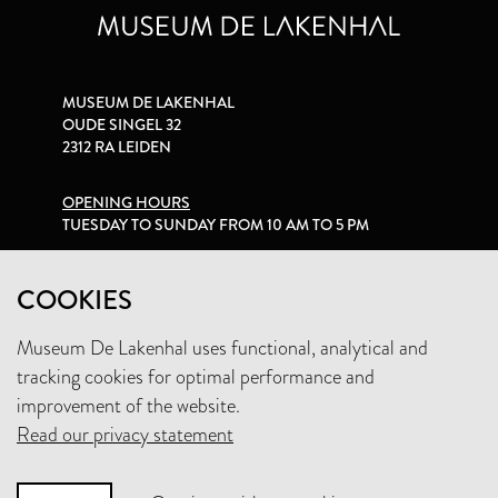
MUSEUM DE LAKENHAL
OUDE SINGEL 32
2312 RA LEIDEN
OPENING HOURS
TUESDAY TO SUNDAY FROM 10 AM TO 5 PM
PRIVACY STATEMENT
COOKIES
Museum De Lakenhal uses functional, analytical and
+31 (0)71 5165360
tracking cookies for optimal performance and
INFO@LAKENHAL.NL
improvement of the website.
Read our privacy statement
SUPPORT THE MUSEUM