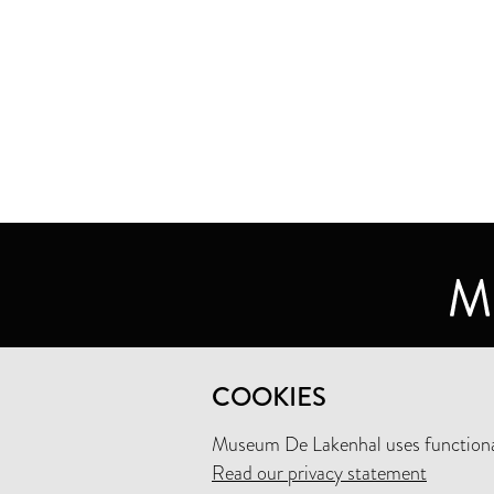
MUSEUM DE LAKENHAL
COOKIES
OUDE SINGEL 32
2312 RA LEIDEN
Museum De Lakenhal uses functional
Read our privacy statement
+31 (0)71 5165360