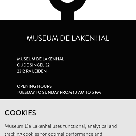
MUSEUM DE LAKENHAL
OUDE SINGEL 32
2312 RA LEIDEN
OPENING HOURS
TUESDAY TO SUNDAY FROM 10 AM TO 5 PM
PRIVACY STATEMENT
COOKIES
Museum De Lakenhal uses functional, analytical and
+31 (0)71 5165360
tracking cookies for optimal performance and
INFO@LAKENHAL.NL