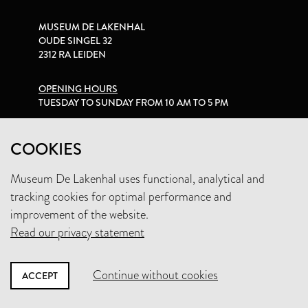
MUSEUM DE LAKENHAL
OUDE SINGEL 32
2312 RA LEIDEN
OPENING HOURS
TUESDAY TO SUNDAY FROM 10 AM TO 5 PM
PRIVACY STATEMENT
COOKIES
Museum De Lakenhal uses functional, analytical and
+31 (0)71 5165360
tracking cookies for optimal performance and
INFO@LAKENHAL.NL
improvement of the website.
Read our privacy statement
SUPPORT THE MUSEUM
Continue without cookies
ACCEPT
NEWSLETTER