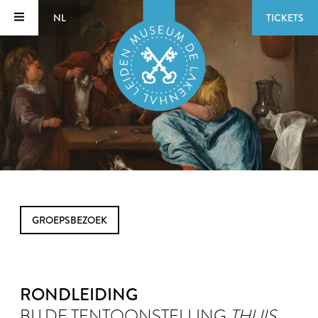
NL
TICKETS
GROEPSBEZOEK
RONDLEIDING
BIJ DE TENTOONSTELLING
THUIS