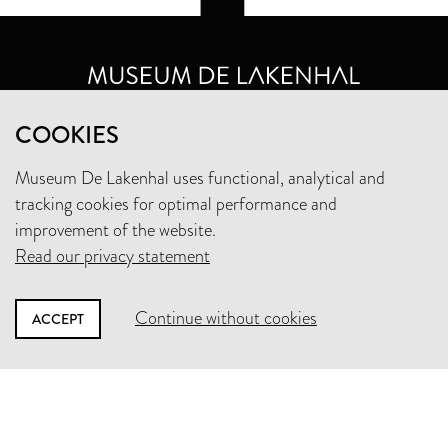
COOKIES
MUSEUM DE LAKENHAL
OUDE SINGEL 32
Museum De Lakenhal uses functional, analytical and
2312 RA LEIDEN
tracking cookies for optimal performance and
improvement of the website.
OPENING HOURS
Read our privacy statement
TUESDAY TO SUNDAY FROM 10 AM TO 5 PM
PRIVACY STATEMENT
Continue without cookies
ACCEPT
+31 (0)71 5165360
INFO@LAKENHAL.NL