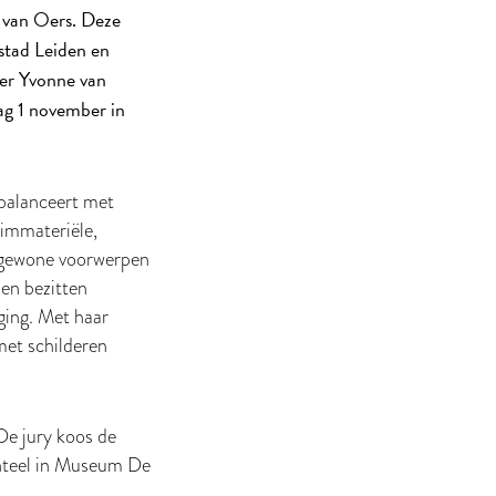
 van Oers. Deze
 stad Leiden en
der Yvonne van
ag 1 november in
 balanceert met
 immateriële,
e gewone voorwerpen
jen bezitten
ging. Met haar
met schilderen
e jury koos de
enteel in Museum De