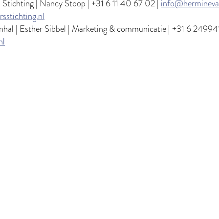
 Stichting | Nancy Stoop | +31 6 11 40 67 02 |
info@herminevan
sstichting.nl
al | Esther Sibbel | Marketing & communicatie | +31 6 24994
nl