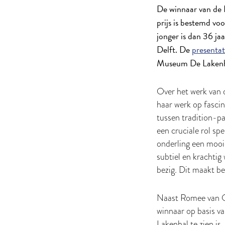
De winnaar van de 
prijs is bestemd vo
jonger is dan 36 ja
Delft. De
presentat
Museum De Lakenha
Over het werk van 
haar werk op fascin
tussen tradition-p
een cruciale rol spe
onderling een mooi
subtiel en krachti
bezig. Dit maakt be
Naast Romee van O
winnaar op basis v
Lakenhal te zien is.