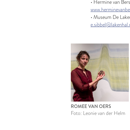
• Hermine van Bers
www.herminevanber
• Museum De Lakenh
e.sibbel@lakenhal.
ROMEE VAN OERS
Foto: Leonie van der Helm