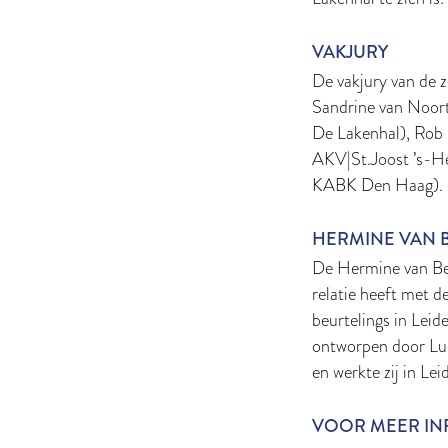
VAKJURY
De vakjury van de z
Sandrine van Noor
De Lakenhal), Rob 
AKV|St.Joost ’s-H
KABK Den Haag).
HERMINE VAN B
De Hermine van Ber
relatie heeft met de
beurtelings in Leid
ontworpen door Luc
en werkte zij in Lei
VOOR MEER INF