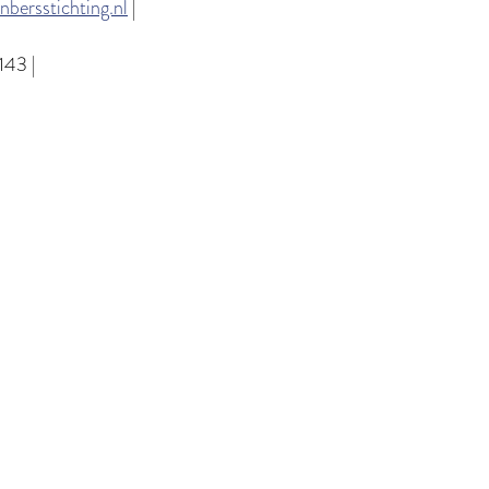
bersstichting.nl
|
143 |