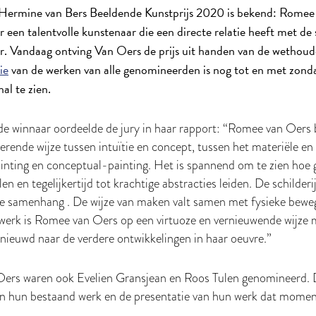
Hermine van Bers Beeldende Kunstprijs 2020 is bekend: Romee
or een talentvolle kunstenaar die een directe relatie heeft met de
ar. Vandaag ontving Van Oers de prijs uit handen van de wethou
ie
van de werken van alle genomineerden is nog tot en met zond
l te zien.
de winnaar oordeelde de jury in haar rapport: “Romee van Oers
erende wijze tussen intuïtie en concept, tussen het materiële en
ainting en conceptual-painting. Het is spannend om te zien ho
len en tegelijkertijd tot krachtige abstracties leiden. De schilderi
e samenhang . De wijze van maken valt samen met fysieke bewe
g werk is Romee van Oers op een virtuoze en vernieuwende wijze 
nieuwd naar de verdere ontwikkelingen in haar oeuvre.”
ers waren ook Evelien Gransjean en Roos Tulen genomineerd. D
an hun bestaand werk en de presentatie van hun werk dat mom