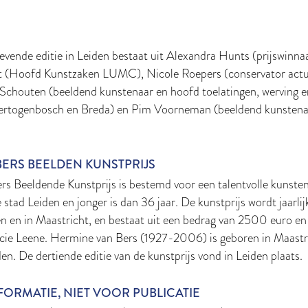
evende editie in Leiden bestaat uit Alexandra Hunts (prijswinna
t (Hoofd Kunstzaken LUMC), Nicole Roepers (conservator act
Schouten (beeldend kunstenaar en hoofd toelatingen, werving en
ertogenbosch en Breda) en Pim Voorneman (beeldend kunstena
ERS BEELDEN KUNSTPRIJS
s Beeldende Kunstprijs is bestemd voor een talentvolle kunsten
 stad Leiden en jonger is dan 36 jaar. De kunstprijs wordt jaarlijk
en en in Maastricht, en bestaat uit een bedrag van 2500 euro en
ie Leene. Hermine van Bers (1927-2006) is geboren in Maastr
den. De dertiende editie van de kunstprijs vond in Leiden plaats.
ORMATIE, NIET VOOR PUBLICATIE