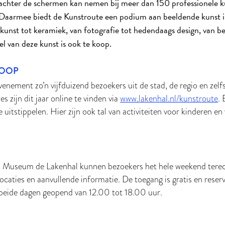
e achter de schermen kan nemen bij meer dan 150 professionele k
 Daarmee biedt de Kunstroute een podium aan beeldende kunst in
rkunst tot keramiek, van fotografie tot hedendaags design, van 
el van deze kunst is ook te koop.
KOOP
evenement zo’n vijfduizend bezoekers uit de stad, de regio en zel
s zijn dit jaar online te vinden via
www.lakenhal.nl/kunstroute
.
e uitstippelen. Hier zijn ook tal van activiteiten voor kinderen e
bij Museum de Lakenhal kunnen bezoekers het hele weekend tere
ocaties en aanvullende informatie. De toegang is gratis en reserv
p beide dagen geopend van 12.00 tot 18.00 uur.