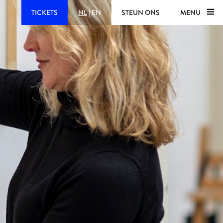
TICKETS
NL
|
EN
STEUN ONS
MENU