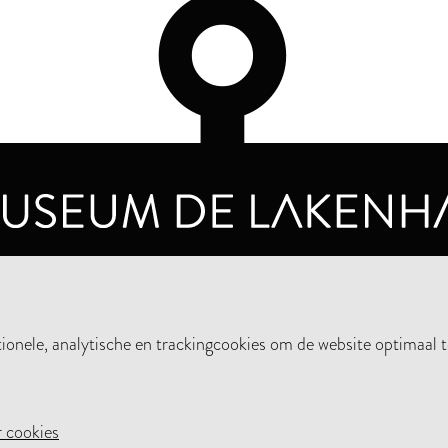
OPENINGSTIJDEN
PRIVA
DINSDAG T/M ZONDAG VAN 10.00 - 17.00
nele, analytische en trackingcookies om de website optimaal t
STEUN HET MUSEUM
NIE
 cookies