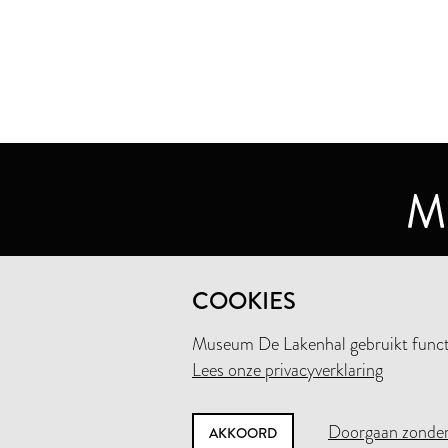
MUSEUM DE LAKENHAL
COOKIES
OUDE SINGEL 32
2312 RA LEIDEN
Museum De Lakenhal gebruikt functio
Lees onze privacyverklaring
+31 (0)71 5165360
INFO@LAKENHAL.NL
Doorgaan zonder
AKKOORD