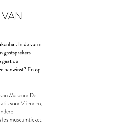
 VAN
kenhal. In de vorm
n gastsprekers
e gaat de
uwe aanwinst? En op
um van Museum De
ratis voor Vrienden,
andere
n los museumticket.