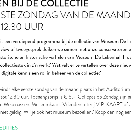
N BIJ DE COLLECTIE
RSTE ZONDAG VAN DE MAAND
 12.30 UUR
is een verdiepend programma bij de collectie van Museum De La
terview of tweegesprek duiken we samen met onze conservatoren e
historische en historische verhalen van Museum De Lakenhal. Ho
 collectiestuk in z’n werk? Wat valt er te vertellen over deze nie
digitale kennis een rol in beheer van de collectie?
vindt elke eerste zondag van de maand plaats in het Auditori
tot 12.30 uur. Toegangsprijs is € 5,-. Colleges op Zondag zijn g
n Mecenassen. Museumkaart, VriendenLoterij VIP-KAART of 
n niet geldig. Wil je ook het museum bezoeken? Koop dan nog ee
DITIES