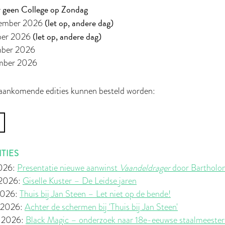
er geen College op Zondag
(let op, andere dag)
tember 2026
(let op, andere dag)
ober 2026
mber 2026
mber 2026
 aankomende edities kunnen besteld worden:
TIES
2026:
Presentatie nieuwe aanwinst
Vaandeldrager
door Bartholo
 2026:
Giselle Kuster – De Leidse jaren
2026:
Thuis bij Jan Steen – Let niet op de bende!
l 2026:
Achter de schermen bij 'Thuis bij Jan Steen'
t 2026:
Black Magic – onderzoek naar 18e-eeuwse staalmeeste