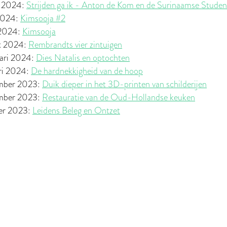
i 2024:
Strijden ga ik - Anton de Kom en de Surinaamse Stude
2024:
Kimsooja #2
 2024:
Kimsooja
t 2024:
Rembrandts vier zintuigen
uari 2024:
Dies Natalis en optochten
ri 2024:
De hardnekkigheid van de hoop
mber 2023:
Duik dieper in het 3D-printen van schilderijen
mber 2023:
Restauratie van de Oud-Hollandse keuken
ber 2023:
Leidens Beleg en Ontzet