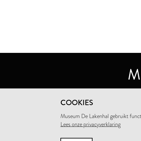
MUSEUM DE LAKENHAL
COOKIES
OUDE SINGEL 32
2312 RA LEIDEN
Museum De Lakenhal gebruikt functio
Lees onze privacyverklaring
+31 (0)71 5165360
INFO@LAKENHAL.NL