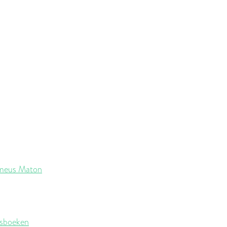
meus Maton
rsboeken