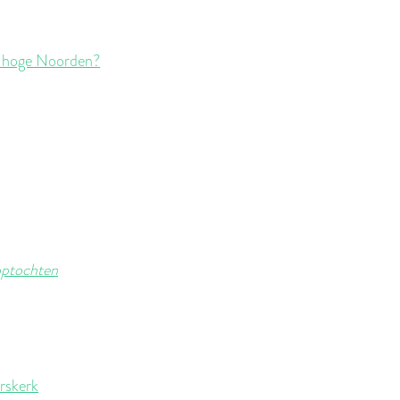
t hoge Noorden?
 optochten
erskerk