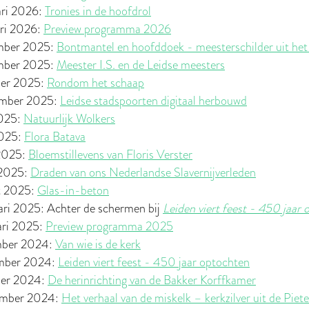
ari 2026:
Tronies in de hoofdrol
ari 2026:
Preview programma 2026
mber 2025:
Bontmantel en hoofddoek - meesterschilder uit he
mber 2025:
Meester I.S. en de Leidse meesters
ber 2025:
Rondom het schaap
ember 2025:
Leidse stadspoorten digitaal herbouwd
2025:
Natuurlijk Wolkers
2025:
Flora Batava
 2025:
Bloemstillevens van Floris Verster
 2025:
Draden van ons Nederlandse Slavernijverleden
t 2025:
Glas-in-beton
ari 2025: Achter de schermen bij
Leiden viert feest - 450 jaar
ari 2025:
Preview programma 2025
mber 2024:
Van wie is de kerk
mber 2024:
Leiden viert feest - 450 jaar optochten
ber 2024:
De herinrichting van de Bakker Korffkamer
ember 2024:
Het verhaal van de miskelk – kerkzilver uit de Piet