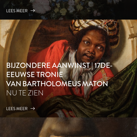
LEES MEER
BIJZONDERE AANWINST | 17DE-
EEUWSE TRONIE
VAN BARTHOLOMEUS MATON
NU TE ZIEN
LEES MEER