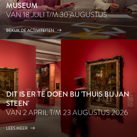
MUSEUM
VAN 18 JULI T/M 30 AUGUSTUS
BEKIJK DE ACTIVITEITEN
DIT IS ER TE DOEN BIJ 'THUIS BIJ JAN
STEEN'
VAN 2 APRIL T/M 23 AUGUSTUS 2026
LEES MEER