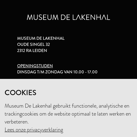
MUSEUM DE LAKENHAL
OUDE SINGEL 32
2312 RA LEIDEN
OPENINGSTIJDEN
DINSDAG T/M ZONDAG VAN 10.00 - 17.00
PRIVACYVERKLARING
COOKIES
Museum De Lakenhal gebruikt functionele, analytische en
+31 (0)71 5165360
trackingcookies om de website optimaal te laten werken en
INFO@LAKENHAL.NL
verbeteren.
Lees onze privacyverklaring
STEUN HET MUSEUM