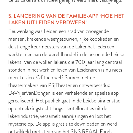
Leids Laken als officieel geregistreerd merk vastgelegd.
5. LANCERING VAN DE FAMILIE-APP ‘HOE HET
LAKEN UIT LEIDEN VERDWEEN’
Eeuwenlang was Leiden een stad van zwoegende
mensen, krakende weefgetouwen, rijke kooplieden en
de strenge keurmeesters van de Lakenhal. Iedereen
werkte mee aan de wereldhandel in de beroemde Leidse
lakens. Van de wollen lakens die 700 jaar lang centraal
stonden in het werk en leven van Leidenaren is nu niets
meer te zien. Of toch wel? Samen met de
theatermakers van PS|Theater en ontwerpersduo
DeVrijerVanDongen is een verhalende en speelse app
gerealiseerd. Het publiek gaat in de Leidse binnenstad
op ontdekkingstocht langs sleutellocaties uit de
lakenindustrie, verzamelt aanwijzingen en lost het
mysterie op. De app is gratis te downloaden en werd
ontwikkeld met steun van het SNS REAAL Fonds.