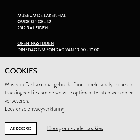
MUSEUM DE LAKENHAL
OUDE SINGEL 32
2312 RA LEIDEN
OPENINGSTIJDEN
DINSDAG T/M ZONDAG VAN 10.00 - 17.00
PRIVACYVERKLARING
COOKIES
Museum De Lakenhal gebruikt functionele, analytische en
+31 (0)71 5165360
trackingcookies om de website optimaal te laten werken en
INFO@LAKENHAL.NL
verbeteren.
Lees onze privacyverklaring
STEUN HET MUSEUM
Doorgaan zonder cookies
AKKOORD
NIEUWSBRIEF