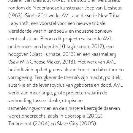
Atelier Van Lieshout (AVL) is de studio en werkplaats
rondom de Nederlandse kunstenaar Joep van Lieshout
(1963). Sinds 2011 werkt AVL aan de serie New Tribal
Labyrinth, een voorstel voor een nieuwe tribale
wereldorde waarin landbouw en industrie opnieuw
centraal staan. Binnen dit project realiseerde AVL
onder meer een boerderij (Hagioscoop, 2012), een
hoogoven (Blast Furnace, 2013) en een kaasmakerij
(Saw Mill/Cheese Maker, 2013). Het werk van AVL
bevindt zich op het grensvlak van kunst, architectuur en
vormgeving. Terugkerende thema’s zijn macht, politiek,
autarkie en de levenscyclus van geboorte en dood. AVL
werkt aan meerjarige, grote projecten waarin de
verhouding tussen ideale, utopische
samenlevingsvormen en de sinistere keerzijde daarvan
wordt onderzocht, zoals in Sportopia (2002),
Technocrat (2004) en Slave City (2005).