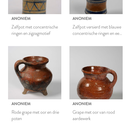
ANONIEM
ANONIEM
Zalfpot met concentrische
Zalfpot versierd met blauwe
ringen en zigzagmotief
concentrische ringen en een
brede oranje band
ANONIEM
ANONIEM
Rode grape met oor en drie
Grape met oor van rood
poten
aardewerk