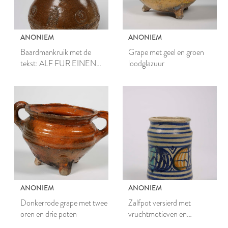
ANONIEM
ANONIEM
Baardmankruik met de
Grape met geel en groen
tekst: ALF FUR EINEN
loodglazuur
GODEN DUIICK
ANONIEM
ANONIEM
Donkerrode grape met twee
Zalfpot versierd met
oren en drie poten
vruchtmotieven en
concentrische banden