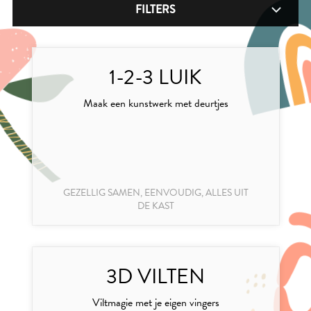
FILTERS
ALLES
LEKKER ALLEEN
1-2-3 LUIK
GEZELLIG SAMEN
EENVOUDIG
Maak een kunstwerk met deurtjes
LANG ONDER DE PANNEN
UITDAGEND
NAAR BUITEN
OP PAPIER
GEZELLIG SAMEN, EENVOUDIG, ALLES UIT
DE KAST
MET VERF
ALLES UIT DE KAST
SPELLETJES
3D VILTEN
Viltmagie met je eigen vingers