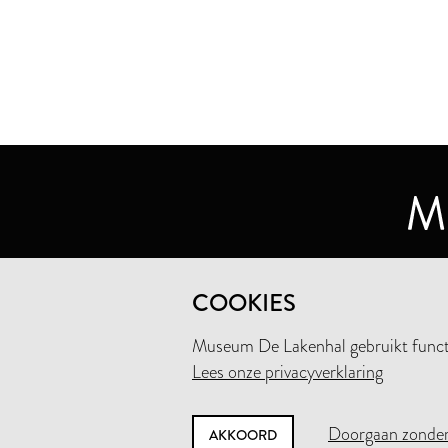
MUSEUM DE LAKENHAL
COOKIES
OUDE SINGEL 32
2312 RA LEIDEN
Museum De Lakenhal gebruikt functio
Lees onze privacyverklaring
+31 (0)71 5165360
INFO@LAKENHAL.NL
Doorgaan zonder
AKKOORD