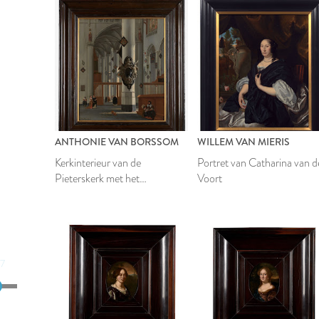
ANTHONIE VAN BORSSOM
WILLEM VAN MIERIS
Kerkinterieur van de
Portret van Catharina van d
Pieterskerk met het
Voort
grafmonument van
burgemeester Van der Werf uit
de Hooglandse Kerk, Leiden
47