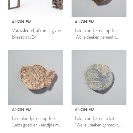
ANONIEM
ANONIEM
Vouwsleutel, afkomstig van
Lakenloodje met opdruk
Breestraat 24
'Wolle deeken gemaakt
binnen Leyden'
ANONIEM
ANONIEM
Lakenloodje met opdruk
Lakenloodje met tekst
'Leids goed' en keerzijde met
`Wolle Deeken gamaakt
gekruiste sleutels en adelaar
binnen Leiden'