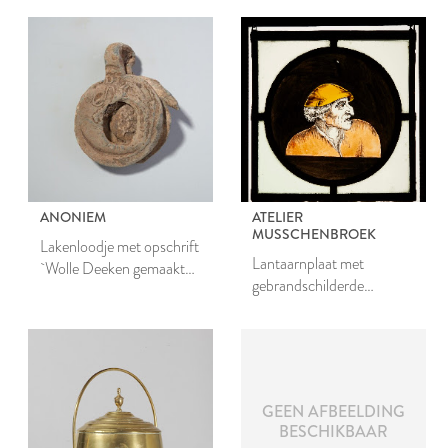
ANONIEM
ATELIER
MUSSCHENBROEK
Lakenloodje met opschrift
Lantaarnplaat met
`Wolle Deeken gemaakt
gebrandschilderde
binnen Leyden'
voorstelling van Dief-
achtighe Tijs
GEEN AFBEELDING
BESCHIKBAAR