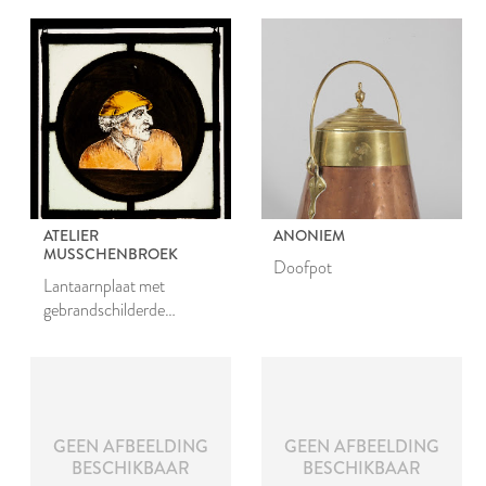
ATELIER
ANONIEM
MUSSCHENBROEK
Doofpot
Lantaarnplaat met
gebrandschilderde
voorstelling van Dief-
achtighe Tijs
GEEN AFBEELDING
GEEN AFBEELDING
BESCHIKBAAR
BESCHIKBAAR