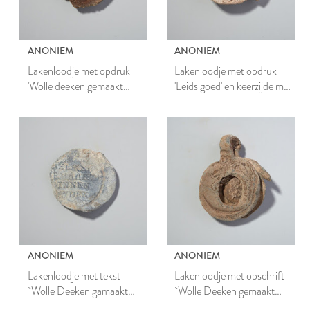
ANONIEM
ANONIEM
Lakenloodje met opdruk
Lakenloodje met opdruk
'Wolle deeken gemaakt
'Leids goed' en keerzijde met
binnen Leyden'
gekruiste sleutels en adelaar
ANONIEM
ANONIEM
Lakenloodje met tekst
Lakenloodje met opschrift
`Wolle Deeken gamaakt
`Wolle Deeken gemaakt
binnen Leiden'
binnen Leyden'