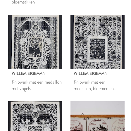
bloemtakken
WILLEM EIGEMAN
WILLEM EIGEMAN
Knipwerk met een medaillon
Knipwerk met een
met vogels
medaillon, bloemen en
bakstenen