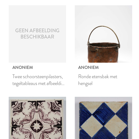
GEEN AFBEELDING
BESCHIKBAAR
ANONIEM
ANONIEM
Twee schoorsteenpilasters,
Ronde etensbak met
tegeltableaus met afbeelding
hengsel
van een ionische zuil met
vogels