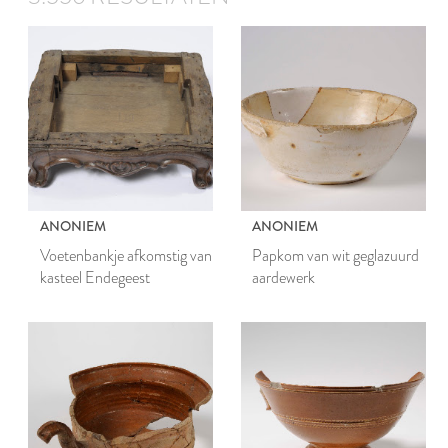
ANONIEM
ANONIEM
Voetenbankje afkomstig van
Papkom van wit geglazuurd
kasteel Endegeest
aardewerk