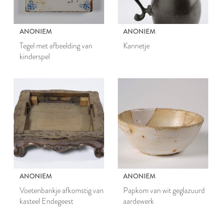
ANONIEM
ANONIEM
Tegel met afbeelding van
Kannetje
kinderspel
ANONIEM
ANONIEM
Voetenbankje afkomstig van
Papkom van wit geglazuurd
kasteel Endegeest
aardewerk