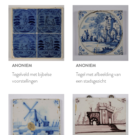
Johannes' geboorte
ANONIEM
ANONIEM
Tegelveld met bijbelse
Tegel met afbeelding van
voorstellingen
een stadsgezicht