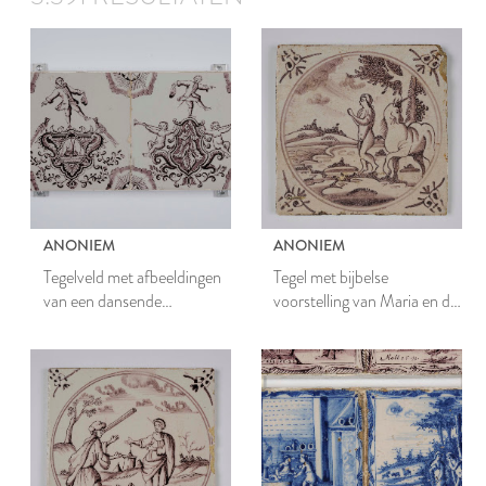
ANONIEM
ANONIEM
Tegelveld met afbeeldingen
Tegel met bijbelse
van een dansende
voorstelling van Maria en de
kunstenmaker op een
eenhoorn
cartouche in Marotstijl