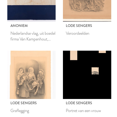
ANONIEM
LODE SENGERS
Nederlandse vlag, uit boedel
Veroordeelden
firma Van Kampenhout,
Leiden
LODE SENGERS
LODE SENGERS
Graflegging
Portret van een vrouw