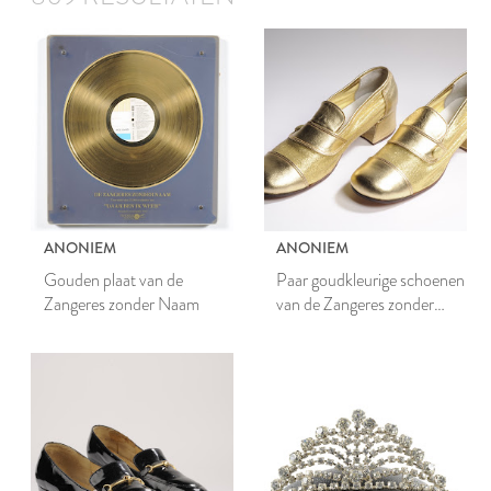
ANONIEM
ANONIEM
Gouden plaat van de
Paar goudkleurige schoenen
Zangeres zonder Naam
van de Zangeres zonder
Naam