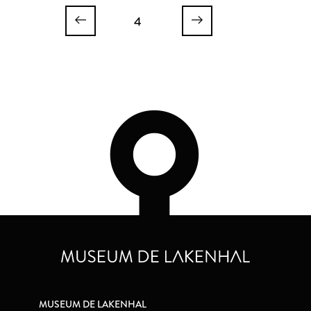
4
MUSEUM DE LAKENHAL