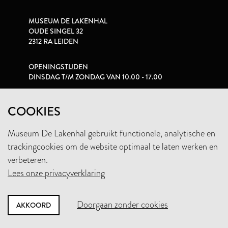
MUSEUM DE LAKENHAL
OUDE SINGEL 32
2312 RA LEIDEN
OPENINGSTIJDEN
DINSDAG T/M ZONDAG VAN 10.00 - 17.00
PRIVACYVERKLARING
COOKIES
Museum De Lakenhal gebruikt functionele, analytische en
+31 (0)71 5165360
trackingcookies om de website optimaal te laten werken en
INFO@LAKENHAL.NL
verbeteren.
Lees onze privacyverklaring
STEUN HET MUSEUM
Doorgaan zonder cookies
AKKOORD
NIEUWSBRIEF