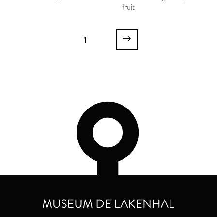
fruit
1