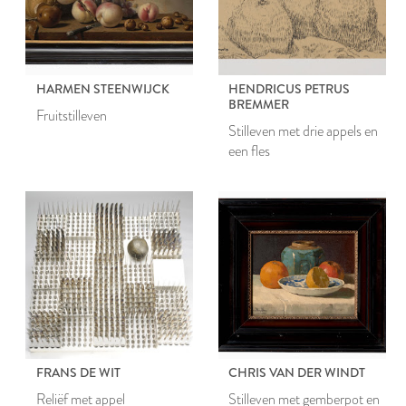
HARMEN STEENWIJCK
HENDRICUS PETRUS
BREMMER
Fruitstilleven
Stilleven met drie appels en
een fles
FRANS DE WIT
CHRIS VAN DER WINDT
Reliëf met appel
Stilleven met gemberpot en