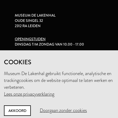
MUSEUM DE LAKENHAL
OUDE SINGEL 32
2312 RA LEIDEN
OPENINGSTIJDEN
DINSDAG T/M ZONDAG VAN 10.00 - 17.00
PRIVACYVERKLARING
COOKIES
Museum De Lakenhal gebruikt functionele, analytische en
+31 (0)71 5165360
trackingcookies om de website optimaal te laten werken en
INFO@LAKENHAL.NL
verbeteren.
Lees onze privacyverklaring
STEUN HET MUSEUM
Doorgaan zonder cookies
AKKOORD
NIEUWSBRIEF