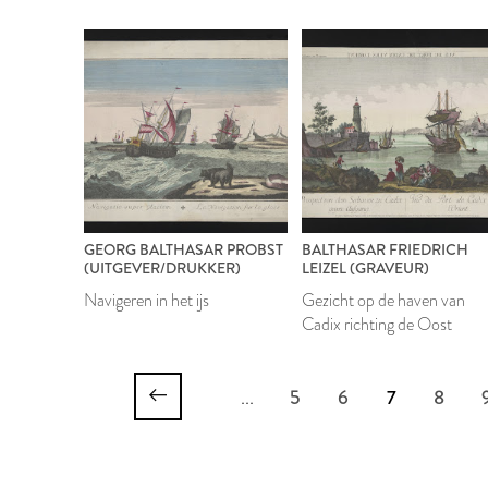
GEORG BALTHASAR PROBST
BALTHASAR FRIEDRICH
(UITGEVER/DRUKKER)
LEIZEL (GRAVEUR)
Navigeren in het ijs
Gezicht op de haven van
Cadix richting de Oost
...
5
6
7
8