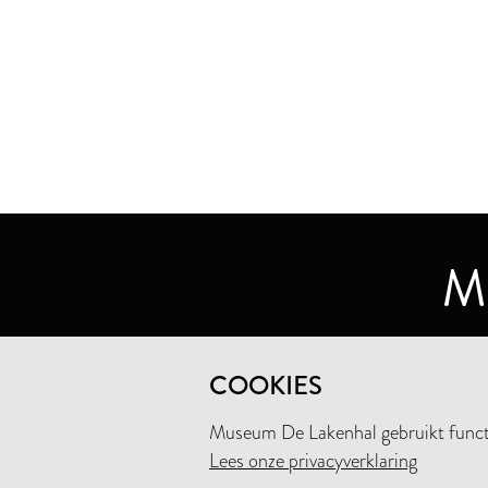
MUSEUM DE LAKENHAL
COOKIES
OUDE SINGEL 32
2312 RA LEIDEN
Museum De Lakenhal gebruikt functio
Lees onze privacyverklaring
+31 (0)71 5165360