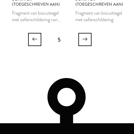
(TOEGESCHREVEN AAN)
(TOEGESCHREVEN AAN)
Fragment van biscuittegel
Fragment van biscuittegel
met oefenschildering van
met oefenschildering
een man aan een werkbank
en een staande figuur
5