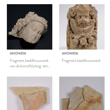
ANONIEM
ANONIEM
Fragment beeldhouwwerk
Fragment beeldhouwwerk
van de koorafsluiting: een
engelkop