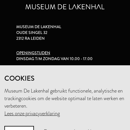
MUSEUM DE LAKENHAL
OUDE SINGEL 32
2312 RA LEIDEN
OPENINGSTIJDEN
DINSDAG T/M ZONDAG VAN 10.00 - 17.00
PRIVACYVERKLARING
COOKIES
Museum De Lakenhal gebruikt functionele, analytische en
+31 (0)71 5165360
trackingcookies om de website optimaal te laten werken en
INFO@LAKENHAL.NL
verbeteren.
Lees onze privacyverklaring
STEUN HET MUSEUM