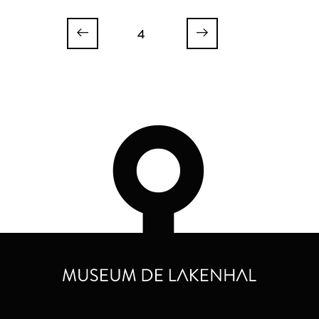
wapens van het gasthuis en
de St. Jorisdoelen te Leiden
zes regenten
4