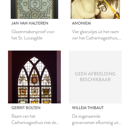
JAN VAN HALTEREN
ANONIEM
Glazenmakersproef voor
Vier glasruitjes uit het raam
het St. Lucasgilde
van het Catharinagasthuis,
samen een afbeelding van
een engel vormend
GEEN AFBEELDING
BESCHIKBAAR
GERRIT BOLTEN
WILLEM THIBAUT
Raam van het
De zogenaamde
Catharinagasthuis met de
gravenramen afkomstig uit