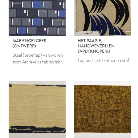
MAE ENGELGEER
HET PAAPJE,
(ONTWERP)
HANDWEVERIJ EN
TAPIJTKNOPERIJ
Staal (proeflap) van wollen
Lap bedrukte katoenen stof
stof: Archive as fabric/fabric
as archive : ontwerp voor
het project Nieuw Leids
Laken #2