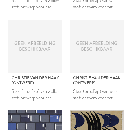
Staal (proeflap) van wollen
Staal (proeflap) van wollen
stof: ontwerp voor het
stof: ontwerp voor het
project Nieuw Leids Laken
project Nieuw Leids Laken
#1
#1
GEEN AFBEELDING
GEEN AFBEELDING
BESCHIKBAAR
BESCHIKBAAR
CHRISTIE VAN DER HAAK
CHRISTIE VAN DER HAAK
(ONTWERP)
(ONTWERP)
Staal (proeflap) van wollen
Staal (proeflap) van wollen
stof: ontwerp voor het
stof: ontwerp voor het
project Nieuw Leids Laken
project Nieuw Leids Laken
#1
#1