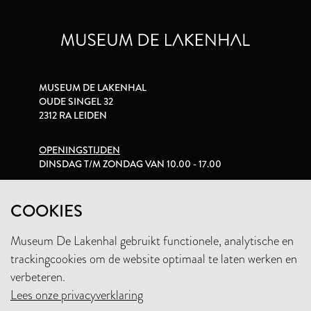
MUSEUM DE LAKENHAL
OUDE SINGEL 32
2312 RA LEIDEN
OPENINGSTIJDEN
DINSDAG T/M ZONDAG VAN 10.00 - 17.00
PRIVACYVERKLARING
COOKIES
Museum De Lakenhal gebruikt functionele, analytische en
+31 (0)71 5165360
trackingcookies om de website optimaal te laten werken en
INFO@LAKENHAL.NL
verbeteren.
Lees onze privacyverklaring
STEUN HET MUSEUM