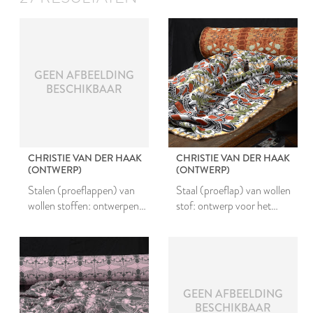
GEEN AFBEELDING
BESCHIKBAAR
CHRISTIE VAN DER HAAK
CHRISTIE VAN DER HAAK
(ONTWERP)
(ONTWERP)
Stalen (proeflappen) van
Staal (proeflap) van wollen
wollen stoffen: ontwerpen
stof: ontwerp voor het
voor het project Nieuw
project Nieuw Leids Laken
Leids Laken #1
#1
GEEN AFBEELDING
BESCHIKBAAR