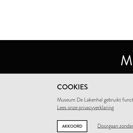
MUSEUM DE LAKENHAL
COOKIES
OUDE SINGEL 32
2312 RA LEIDEN
Museum De Lakenhal gebruikt functio
Lees onze privacyverklaring
+31 (0)71 5165360
INFO@LAKENHAL.NL
Doorgaan zonder
AKKOORD