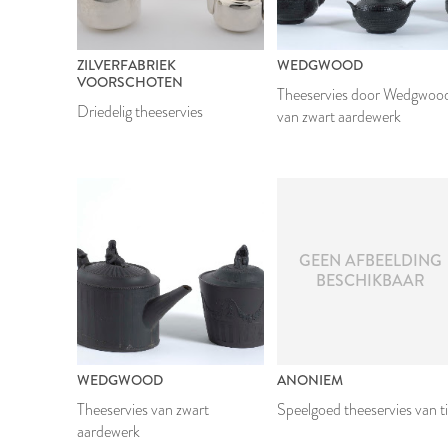
ZILVERFABRIEK
WEDGWOOD
VOORSCHOTEN
Theeservies door Wedgwoo
Driedelig theeservies
van zwart aardewerk
GEEN AFBEELDING
BESCHIKBAAR
WEDGWOOD
ANONIEM
Theeservies van zwart
Speelgoed theeservies van t
aardewerk