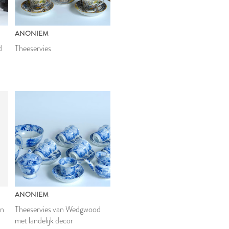
ANONIEM
d
Theeservies
ANONIEM
in
Theeservies van Wedgwood
met landelijk decor