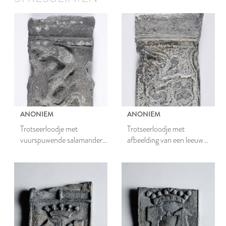
ANONIEM
ANONIEM
Trotseerloodje met
Trotseerloodje met
vuurspuwende salamander
afbeelding van een leeuw
en jaartal 1929
met zwaard en wapen van
Leiden en jaartal 1938