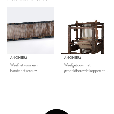
ANONIEM
ANONIEM
Weefriet voor een
Weefgetouw met
handweefgetouw
gebeeldhouwde koppen en
met weefriet