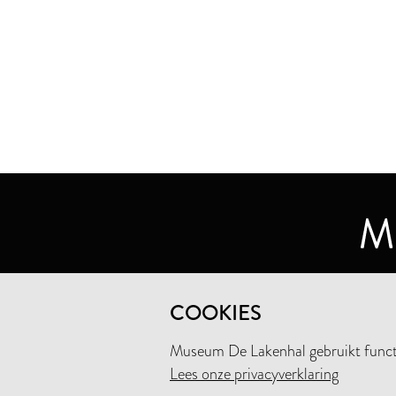
MUSEUM DE LAKENHAL
COOKIES
OUDE SINGEL 32
2312 RA LEIDEN
Museum De Lakenhal gebruikt functio
Lees onze privacyverklaring
+31 (0)71 5165360