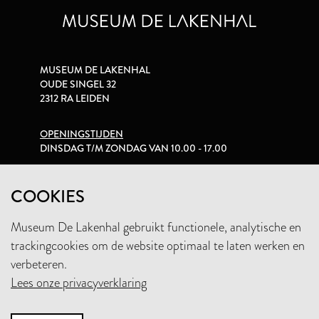
MUSEUM DE LAKENHAL
OUDE SINGEL 32
2312 RA LEIDEN
OPENINGSTIJDEN
DINSDAG T/M ZONDAG VAN 10.00 - 17.00
PRIVACYVERKLARING
COOKIES
Museum De Lakenhal gebruikt functionele, analytische en
+31 (0)71 5165360
trackingcookies om de website optimaal te laten werken en
INFO@LAKENHAL.NL
verbeteren.
Lees onze privacyverklaring
STEUN HET MUSEUM