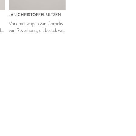
N
JAN CHRISTOFFEL ULTZEN
Vork met wapen van Cornelis
de
van Reverhorst, uit bestek van
het Pesthuis te Leiden
t