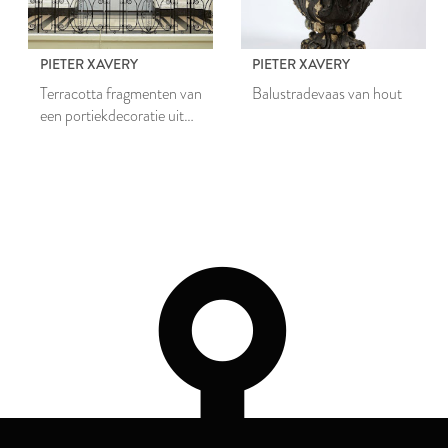
PIETER XAVERY
PIETER XAVERY
Terracotta fragmenten van
Balustradevaas van hout
een portiekdecoratie uit
pand Oude Singel 88 te
Leiden, inclusief twee
houten trapvazen