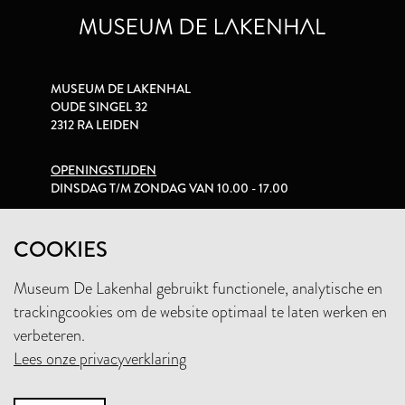
MUSEUM DE LAKENHAL
OUDE SINGEL 32
2312 RA LEIDEN
OPENINGSTIJDEN
DINSDAG T/M ZONDAG VAN 10.00 - 17.00
PRIVACYVERKLARING
COOKIES
Museum De Lakenhal gebruikt functionele, analytische en
+31 (0)71 5165360
trackingcookies om de website optimaal te laten werken en
INFO@LAKENHAL.NL
verbeteren.
Lees onze privacyverklaring
STEUN HET MUSEUM