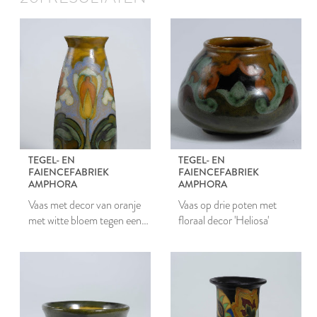
TEGEL- EN
TEGEL- EN
FAIENCEFABRIEK
FAIENCEFABRIEK
AMPHORA
AMPHORA
Vaas met decor van oranje
Vaas op drie poten met
met witte bloem tegen een
floraal decor 'Heliosa'
lichtblauwe achtergrond