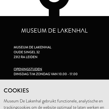
MUSEUM DE LAKENHAL
OUDE SINGEL 32
2312 RA LEIDEN
OPENINGSTIJDEN
DINSDAG T/M ZONDAG VAN 10.00 - 17.00
PRIVACYVERKLARING
COOKIES
Museum De Lakenhal gebruikt functionele, analytische en
+31 (0)71 5165360
trackingcookies om de website optimaal te laten werken en
INFO@LAKENHAL.NL