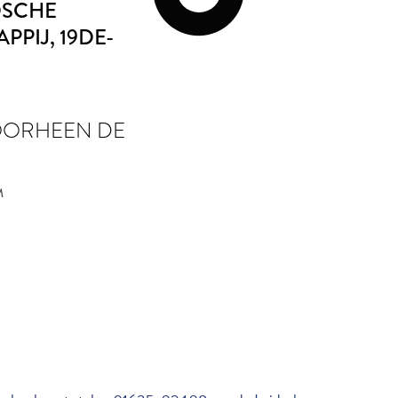
DSCHE
PPIJ
, 19DE-
OORHEEN DE
M