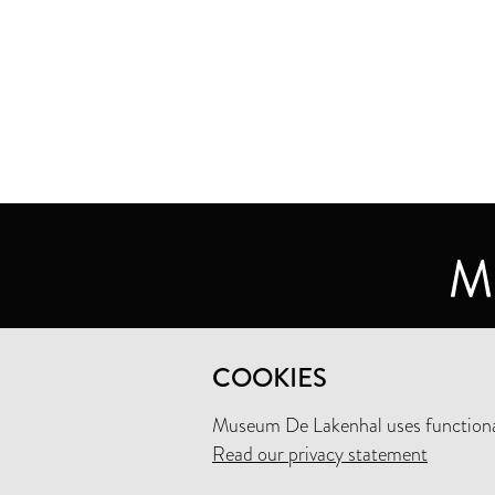
MUSEUM DE LAKENHAL
COOKIES
OUDE SINGEL 32
2312 RA LEIDEN
Museum De Lakenhal uses functional
Read our privacy statement
+31 (0)71 5165360
INFO@LAKENHAL.NL