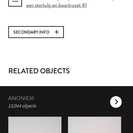
een stertulp en kwartrozet #1
SECONDARY INFO
RELATED OBJECTS
ANONIEM
13,044 objects