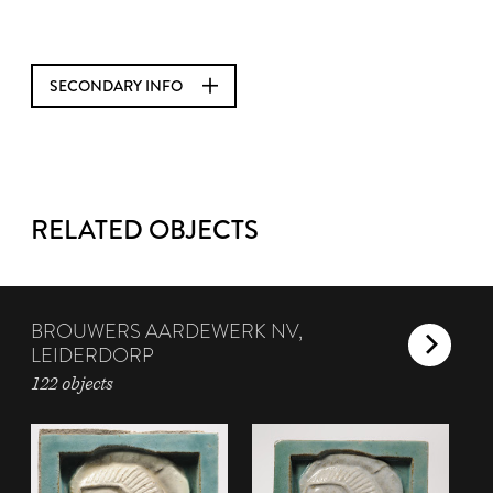
SECONDARY INFO
RELATED OBJECTS
BROUWERS AARDEWERK NV,
LEIDERDORP
122 objects